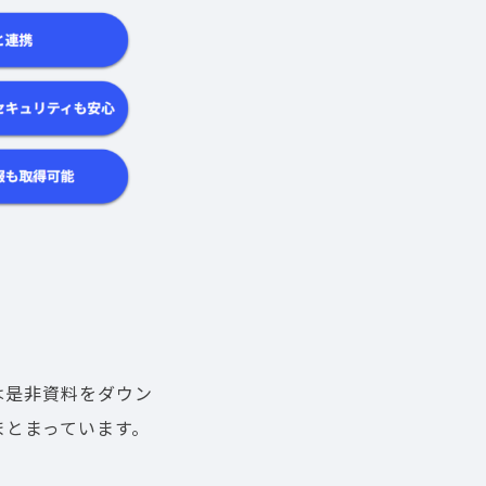
！
は是非資料をダウン
まとまっています。