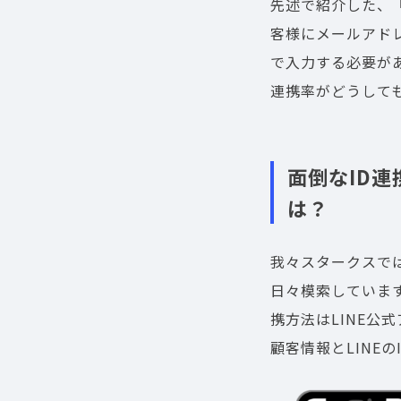
先述で紹介した、『
客様にメールアド
で入力する必要が
連携率がどうして
面倒なID連
は？
我々スタークスでは
日々模索していま
携方法はLINE公
顧客情報とLINE