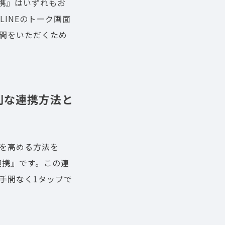
連携』はいずれもお
INEのトーク画面
間をいただくため
特別な連携方法と
率を高める方法を
連携』です。この連
の手間なく1タップで