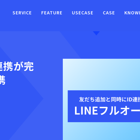
SERVICE
FEATURE
USECASE
CASE
KNOW
連携が完
携