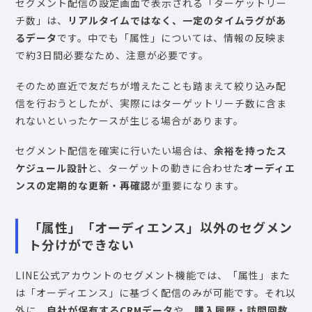
セグメント配信の設定画面で表示される「ターゲットリー
チ数」は、
リアルタイムではなく、一定のタイムラグがあ
るデータ
です。中でも「属性」については、情報の反映ま
で約3日間必要なため、注意が必要です。
そのため直近で友だちが増えたことも踏まえて絞り込み配
信を行おうとしたが、実際にはターゲットリーチ数に含ま
れないといったケースが生じる場合があります。
セグメント配信を確実に行いたい場合は、
余裕を持ったス
ケジュール設計
と、ターゲットの動きに合わせた
オーディエ
ンスの定期的な更新・再確認
が重要になります。
「属性」「オーディエンス」以外のセグメン
ト分けができない
LINE公式アカウントのセグメント機能では、「属性」また
は「オーディエンス」に基づく配信のみが可能です。それ以
外に、
自社が保有するCRMデータ
や、
購入履歴・訪問回数