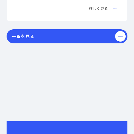
開。4つのECブランドを運営し、体にまつわる女性の悩
みやコンプレックスを解消するほか、生活習慣の改善や
詳しく見る
わんちゃんの健康をサポートする商品を提供している。
一覧を見る