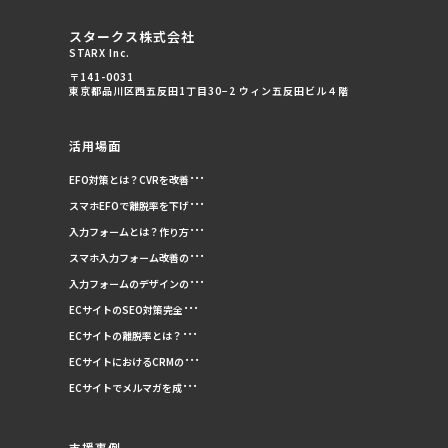
スタークス株式会社
STARX Inc.
〒141-0031
東京都品川区西五反田1丁目30−2 ウィン五反田ビル４階
活用場面
EFO対策とは？CVRを改善・
最大化する具体的な施策15選
スマホEFOで離脱率を下げる
と進め方を解説
方法。施策10選と離脱ユーザ
入力フォームとは？作り方か
ーへの再アプローチまで解説
ら運用・改善のポイントまで
スマホ入力フォーム改善の15
徹底解説
のチェックリスト。離脱率対
入力フォームのデザインの正
策を事例つきで解説
解。完了率を上げる14のコツ
ECサイトのSEO対策完全ガイ
と参考例を紹介
ド！成果につながる23の重要
ECサイトの離脱率とは？計算
施策
方法から原因・対策例まで徹
ECサイトにおけるCRMの必要
底解説！
性とメリット。導入時の注意
ECサイトでメルマガを成功さ
点も解説
せる方法。種類や成功ポイン
ト・CV向上施策まで解説
支援事例