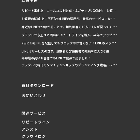
リピート率向上・コールコスト削減・ネガティブUGC減少・お客様
の悩みを可視化。導入後、これらを全て実現！
お客様のUX向上に不可欠なLINEの活用が、最高のサービスになり、
信頼関係構築や私たちの誇りに！
身近なLINEでつながることで、解約顧客の10人に1人が戻ってくるよ
うになった！
ブランド立ち上げと同時にリピートラインを導入。半年でアップセル
の50％はLINE経由に！
2日に1回LINEを配信してもブロック率が増えない!? LINEのメッセー
ジ配信の秘密と驚くべき成果
LINEはサービスのコア。連携者と非連携者で継続率に大きな差
年齢層の高いお客様でもLINEで成果が出ました！
デジタル化時代のタマチャンショップのブランディング戦略。〜LIN
Eで24時間お客様とつながる〜
資料ダウンロード
お問い合わせ
関連サービス
リピートライン
アシスト
クラウドロジ