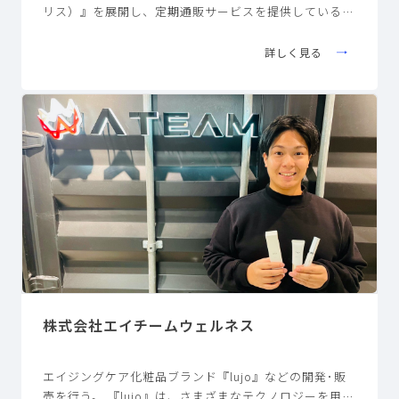
リス）』を展開し、定期通販サービスを提供している。
『COLORIS』では、WEB カウンセリングに基づいて、
一万通りの処方から一人ひとりに最適な処方で、ヘアカ
詳しく見る
ラー＆トリートメントをカスタマイズして販売。購入後
もマイページ上で担当スタイリストが継続サポートを行
う。 『COLORIS』は、宝島社の美容誌「＆ROSY」202
0年３月号の「編集部が選ぶベストコスメ」にて、ヘア
ケア部門で第１位を受賞。
株式会社エイチームウェルネス
エイジングケア化粧品ブランド『lujo』などの開発･販
売を行う。 『lujo』は、さまざまなテクノロジーを用い