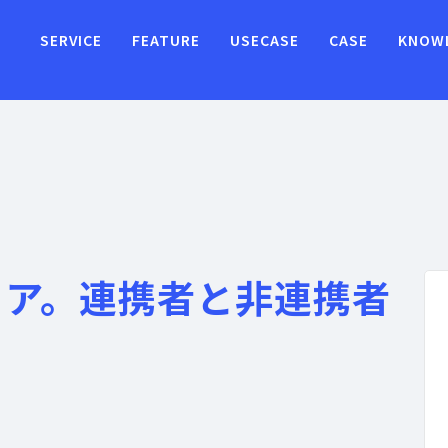
SERVICE
FEATURE
USECASE
CASE
KNOW
コア。連携者と非連携者